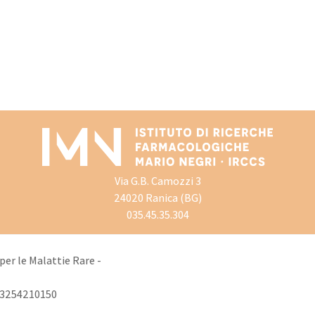
Via G.B. Camozzi 3
24020 Ranica (BG)
035.45.35.304
er le Malattie Rare -
 03254210150