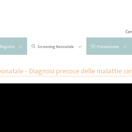
Cen
l Registro
Screening Neonatale
Prevenzione
natale - Diagnosi precoce delle malattie rare