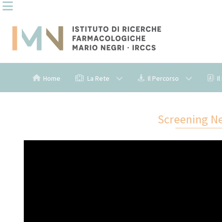
Home
La Rete
Il Percorso
I
Screening Neo