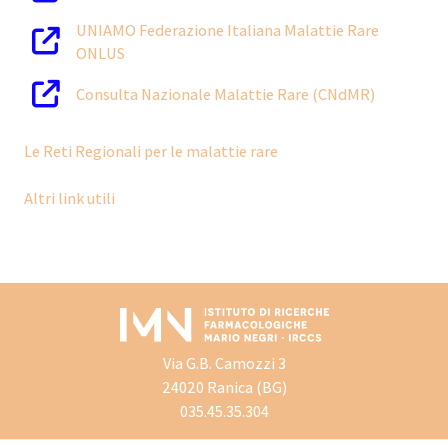
UNIAMO Federazione Italiana Malattie Rare
ONLUS
Consulta Nazionale Malattie Rare (CNdMR)
Le Reti Regionali per le malattie rare
Altri link utili
Via G.B. Camozzi 3
24020 Ranica (BG)
035.45.35.304